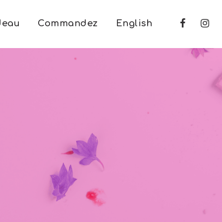
deau
Commandez
English