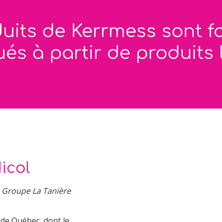
uits de Kerrmess sont f
ués à partir de produits 
icol
u Groupe La Tanière
s de Québec, dont le