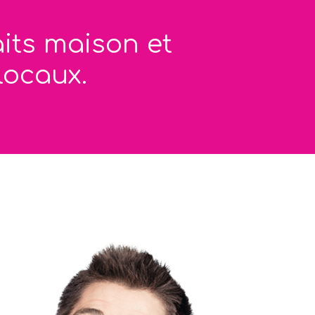
aits maison et
locaux.